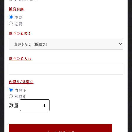
紙袋有無
不要
必要
熨斗の表書き
熨斗の名入れ
内熨斗/外熨斗
内熨斗
外熨斗
数量